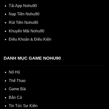
Tải App Nohu90
Nạp Tiền Nohu90
Rút Tiền Nohu90
Khuyến Mãi Nohu90
Điều Khoản & Điều Kiện
DANH MỤC GAME NOHU90
Nổ Hũ
Thể Thao
Game Bài
Bắn Cá
Tin Tức Sự Kiện