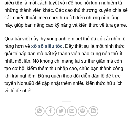
siêu tốc
là một cách tuyệt vời để học hỏi kinh nghiệm từ
những thành viên khác. Các cao thủ thường xuyên chia sẻ
các chiến thuật, mẹo chơi hữu ích trên những nền tảng
này, giúp bạn nâng cao kỹ năng và kiến thức về tựa game.
Qua bài viết này, hy vọng anh em bet thủ đã có cái nhìn rõ
ràng hơn về
xổ số siêu tốc
. Đây thật sự là một hình thức
giải trí hấp dẫn mà bất kỳ thành viên nào cũng nên thử ít
nhất một lần. Nó không chỉ mang lại sự thư giãn mà còn
tạo cơ hội kiếm thêm thu nhập cao, chúc bạn thành công
khi trải nghiệm. Đừng quên theo dõi diễn đàn lô đề trực
tuyến Nohu90 để cập nhật thêm nhiều kiến thức hữu ích
về lô đề nhé!