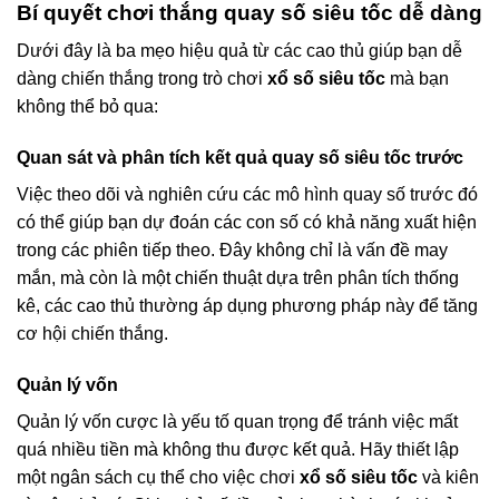
Bí quyết chơi thắng quay số siêu tốc dễ dàng
Dưới đây là ba mẹo hiệu quả từ các cao thủ giúp bạn dễ
dàng chiến thắng trong trò chơi
xổ số siêu tốc
mà bạn
không thể bỏ qua:
Quan sát và phân tích kết quả quay số siêu tốc trước
Việc theo dõi và nghiên cứu các mô hình quay số trước đó
có thể giúp bạn dự đoán các con số có khả năng xuất hiện
trong các phiên tiếp theo. Đây không chỉ là vấn đề may
mắn, mà còn là một chiến thuật dựa trên phân tích thống
kê, các cao thủ thường áp dụng phương pháp này để tăng
cơ hội chiến thắng.
Quản lý vốn
Quản lý vốn cược là yếu tố quan trọng để tránh việc mất
quá nhiều tiền mà không thu được kết quả. Hãy thiết lập
một ngân sách cụ thể cho việc chơi
xổ số siêu tốc
và kiên