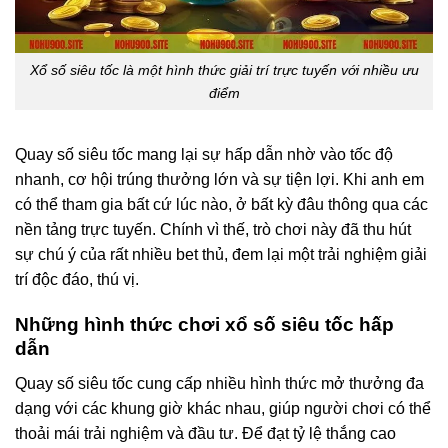
Xổ số siêu tốc là một hình thức giải trí trực tuyến với nhiều ưu
điểm
Quay số siêu tốc mang lại sự hấp dẫn nhờ vào tốc độ
nhanh, cơ hội trúng thưởng lớn và sự tiện lợi. Khi anh em
có thể tham gia bất cứ lúc nào, ở bất kỳ đâu thông qua các
nền tảng trực tuyến. Chính vì thế, trò chơi này đã thu hút
sự chú ý của rất nhiều bet thủ, đem lại một trải nghiệm giải
trí độc đáo, thú vị.
Những hình thức chơi xổ số siêu tốc hấp
dẫn
Quay số siêu tốc cung cấp nhiều hình thức mở thưởng đa
dạng với các khung giờ khác nhau, giúp người chơi có thể
thoải mái trải nghiệm và đầu tư. Để đạt tỷ lệ thắng cao