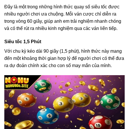
Đây là một trong những hình thức quay số siêu tốc được
nhiều người chơi ưa chuộng. Mỗi ván cược chỉ diễn ra
trong vòng 60 giây, giúp anh em trải nghiệm nhanh chóng
và có thể rút ra nhiều kinh nghiệm qua các ván liên tiếp.
Siêu tốc 1,5 Phút
Với chu kỳ kéo dài 90 giây (1,5 phút), hình thức này mang
đến một khoảng thời gian hợp lý để người chơi có thể đưa
ra dự đoán chính xác cho con số may mắn của mình.