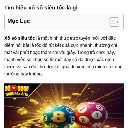
Tìm hiểu xổ số siêu tốc là gì
Mục Lục
Xổ số siêu tốc
là một hình thức trực tuyến mới với đặc
điểm nổi bật là tốc độ rút kết quả cực nhanh, thường chỉ
mất vài phút hoặc thậm chí vài giây. Trong trò chơi này,
thành viên sẽ chọn số từ một dãy số đã được xác định
trước và sau đó chờ đợi kết quả để xem liệu mình có trúng
thưởng hay không.