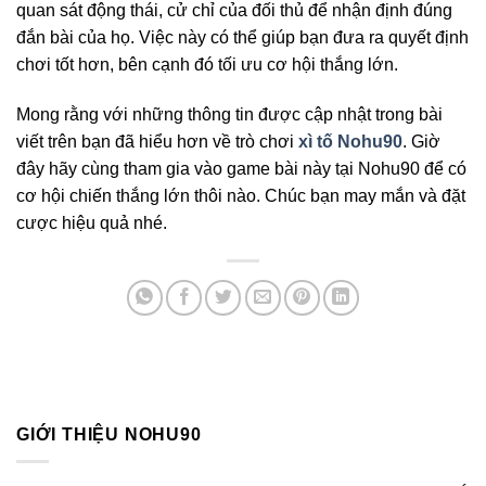
quan sát động thái, cử chỉ của đối thủ để nhận định đúng
đắn bài của họ. Việc này có thể giúp bạn đưa ra quyết định
chơi tốt hơn, bên cạnh đó tối ưu cơ hội thắng lớn.
Mong rằng với những thông tin được cập nhật trong bài
viết trên bạn đã hiểu hơn về trò chơi
xì tố Nohu90
. Giờ
đây hãy cùng tham gia vào game bài này tại Nohu90 để có
cơ hội chiến thắng lớn thôi nào. Chúc bạn may mắn và đặt
cược hiệu quả nhé.
GIỚI THIỆU NOHU90