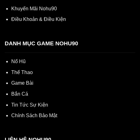
Khuyến Mãi Nohu90
Điều Khoản & Điều Kiện
DANH MỤC GAME NOHU90
Nổ Hũ
Thể Thao
Game Bài
Bắn Cá
Tin Tức Sự Kiện
Chính Sách Bảo Mật
LIÊN HỆ NOHU90