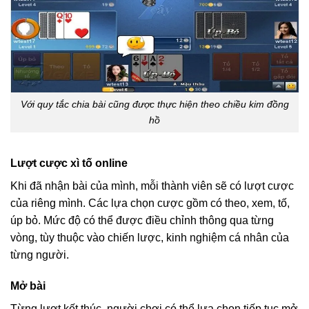
Với quy tắc chia bài cũng được thực hiện theo chiều kim đồng
hồ
Lượt cược xì tố online
Khi đã nhận bài của mình, mỗi thành viên sẽ có lượt cược
của riêng mình. Các lựa chọn cược gồm có theo, xem, tố,
úp bỏ. Mức độ có thể được điều chỉnh thông qua từng
vòng, tùy thuộc vào chiến lược, kinh nghiệm cá nhân của
từng người.
Mở bài
Từng lượt kết thúc, người chơi có thể lựa chọn tiếp tục mở