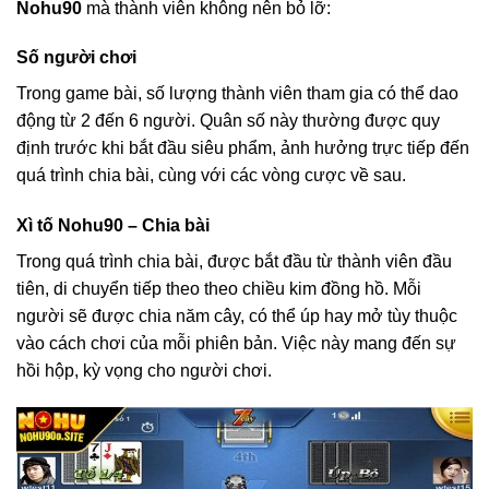
Nohu90
mà thành viên không nên bỏ lỡ:
Số người chơi
Trong game bài, số lượng thành viên tham gia có thể dao
động từ 2 đến 6 người. Quân số này thường được quy
định trước khi bắt đầu siêu phẩm, ảnh hưởng trực tiếp đến
quá trình chia bài, cùng với các vòng cược về sau.
Xì tố Nohu90 – Chia bài
Trong quá trình chia bài, được bắt đầu từ thành viên đầu
tiên, di chuyển tiếp theo theo chiều kim đồng hồ. Mỗi
người sẽ được chia năm cây, có thể úp hay mở tùy thuộc
vào cách chơi của mỗi phiên bản. Việc này mang đến sự
hồi hộp, kỳ vọng cho người chơi.