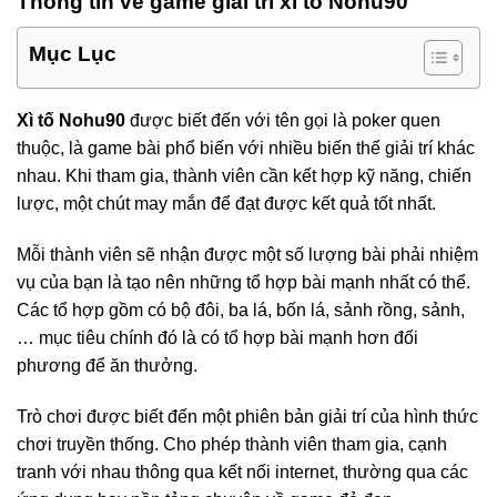
Thông tin về game giải trí xì tố Nohu90
Mục Lục
Xì tố Nohu90
được biết đến với tên gọi là poker quen
thuộc, là game bài phổ biến với nhiều biến thể giải trí khác
nhau. Khi tham gia, thành viên cần kết hợp kỹ năng, chiến
lược, một chút may mắn để đạt được kết quả tốt nhất.
Mỗi thành viên sẽ nhận được một số lượng bài phải nhiệm
vụ của bạn là tạo nên những tổ hợp bài mạnh nhất có thể.
Các tổ hợp gồm có bộ đôi, ba lá, bốn lá, sảnh rồng, sảnh,
… mục tiêu chính đó là có tổ hợp bài mạnh hơn đối
phương để ăn thưởng.
Trò chơi được biết đến một phiên bản giải trí của hình thức
chơi truyền thống. Cho phép thành viên tham gia, cạnh
tranh với nhau thông qua kết nối internet, thường qua các