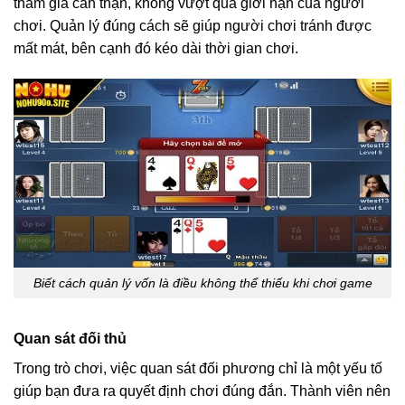
tham gia cẩn thận, không vượt quá giới hạn của người
chơi. Quản lý đúng cách sẽ giúp người chơi tránh được
mất mát, bên cạnh đó kéo dài thời gian chơi.
Biết cách quản lý vốn là điều không thể thiếu khi chơi game
Quan sát đối thủ
Trong trò chơi, việc quan sát đối phương chỉ là một yếu tố
giúp bạn đưa ra quyết định chơi đúng đắn. Thành viên nên