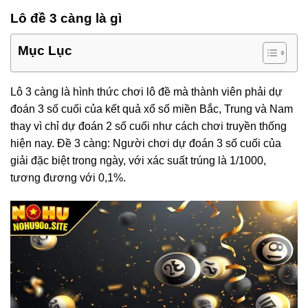
Lô đề 3 càng là gì
Mục Lục
Lô 3 càng là hình thức chơi lô đề mà thành viên phải dự
đoán 3 số cuối của kết quả xổ số miền Bắc, Trung và Nam
thay vì chỉ dự đoán 2 số cuối như cách chơi truyền thống
hiện nay.
Đề 3 càng: Người chơi dự đoán 3 số cuối của
giải đặc biệt trong ngày, với xác suất trúng là 1/1000,
tương đương với 0,1%.