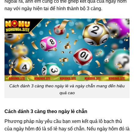
Ngoài ra, anh em cũng có thể ghép kết quả của ngày hôm
nay với ngày hiện tại để hình thành bộ 3 càng.
Cách đánh 3 càng theo ngày lẻ và ngày chẵn mang đến hiệu
quả cao
Cách đánh 3 càng theo ngày lẻ chẵn
Phương pháp này yêu cầu bạn xem kết quả lô bạch thủ
của ngày hôm đó là số lẻ hay số chẵn. Nếu ngày hôm đó là