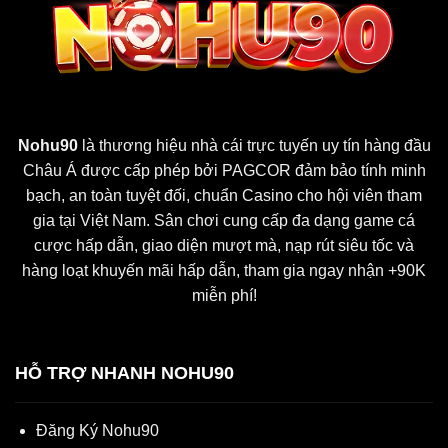
Mới
Nohu90
là thương hiệu nhà cái trực tuyến uy tín hàng đầu
Châu Á được cấp phép bởi PAGCOR đảm bảo tính minh
bạch, an toàn tuyệt đối, chuẩn Casino cho hội viên tham
gia tại Việt Nam. Sân chơi cung cấp đa dạng game cá
cược hấp dẫn, giao diện mượt mà, nạp rút siêu tốc và
hàng loạt khuyến mãi hấp dẫn, tham gia ngay nhận +90K
miễn phí!
HỖ TRỢ NHANH NOHU90
Đăng Ký Nohu90