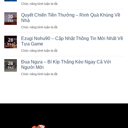
Chức năng bình luận bị tắt
ở
Hũ
Bắn
Hiệu
Cá
Quyết Chiến Tiền Thưởng – Rinh Quà Khùng Về
Quả
30
Online
Không
Nhà
Th3
Nohu90
Thua
Chức năng bình luận bị tắt
ở
Có
Tại
Quyết
Gì
Nohu90
Chiến
Ezugi Nohu90 – Cập Nhật Thông Tin Mới Nhất Về
Khác
28
Tiền
Biệt
Tựa Game
Th3
Thưởng
So
Chức năng bình luận bị tắt
ở
–
Với
Ezugi
Rinh
Nhà
Nohu90
Đua Ngựa – Bí Kíp Thắng Kèo Ngay Cả Với
Quà
Cái
26
–
Khùng
Người Mới
Khác?
Th3
Cập
Về
Chức năng bình luận bị tắt
ở
Nhật
Nhà
Đua
Thông
Ngựa
Tin
–
Mới
Bí
Nhất
Kíp
Về
Thắng
Tựa
Kèo
Game
Ngay
Cả
Với
Người