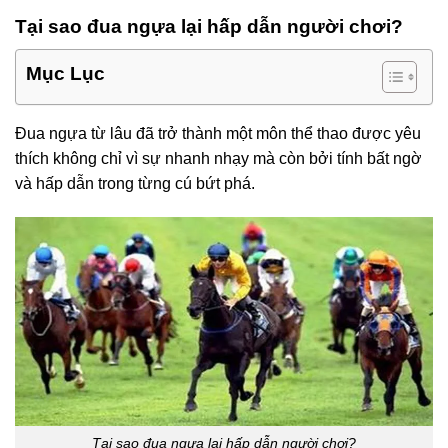
Tại sao đua ngựa lại hấp dẫn người chơi?
Mục Lục
Đua ngựa từ lâu đã trở thành một môn thể thao được yêu
thích không chỉ vì sự nhanh nhạy mà còn bởi tính bất ngờ
và hấp dẫn trong từng cú bứt phá.
Tại sao đua ngựa lại hấp dẫn người chơi?