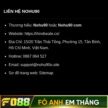
LIÊN HỆ NOHU90
Thương hiệu:
Nohu90
hoặc
Nohu90 com
Website:
https://ihindiwale.co/
Địa Chỉ:
15/20 Trần Thái Tông, Phường 15, Tân Bình,
Hồ Chí Minh, Việt Nam.
Hotline:
0867 064 527
Email:
support@nohu90o.site
Sơ đồ trang web:
Sitemap
Từ khoá liên quan:
nohu90, nohu90 com, nohu90 club,
nhà cái nohu90, trang chủ nohu90, link vào nohu90, no hu