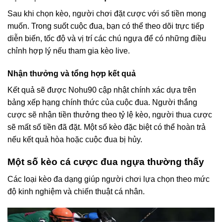
Sau khi chọn kèo, người chơi đặt cược với số tiền mong
muốn. Trong suốt cuộc đua, bạn có thể theo dõi trực tiếp
diễn biến, tốc độ và vị trí các chú ngựa để có những điều
chỉnh hợp lý nếu tham gia kèo live.
Nhận thưởng và tổng hợp kết quả
Kết quả sẽ được Nohu90 cập nhật chính xác dựa trên
bảng xếp hạng chính thức của cuộc đua. Người thắng
cược sẽ nhận tiền thưởng theo tỷ lệ kèo, người thua cược
sẽ mất số tiền đã đặt. Một số kèo đặc biệt có thể hoàn trả
nếu kết quả hòa hoặc cuộc đua bị hủy.
Một số kèo cá cược đua ngựa thường thấy
Các loại kèo đa dạng giúp người chơi lựa chọn theo mức
độ kinh nghiệm và chiến thuật cá nhân.