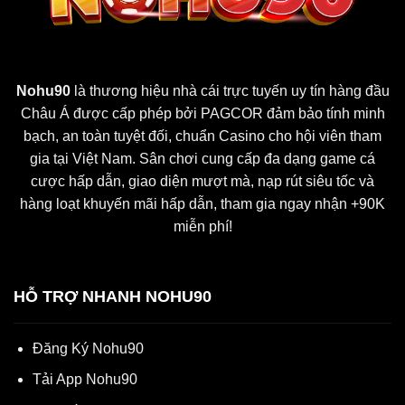
Nohu90
là thương hiệu nhà cái trực tuyến uy tín hàng đầu
Châu Á được cấp phép bởi PAGCOR đảm bảo tính minh
bạch, an toàn tuyệt đối, chuẩn Casino cho hội viên tham
gia tại Việt Nam. Sân chơi cung cấp đa dạng game cá
cược hấp dẫn, giao diện mượt mà, nạp rút siêu tốc và
hàng loạt khuyến mãi hấp dẫn, tham gia ngay nhận +90K
miễn phí!
HỖ TRỢ NHANH NOHU90
Đăng Ký Nohu90
Tải App Nohu90