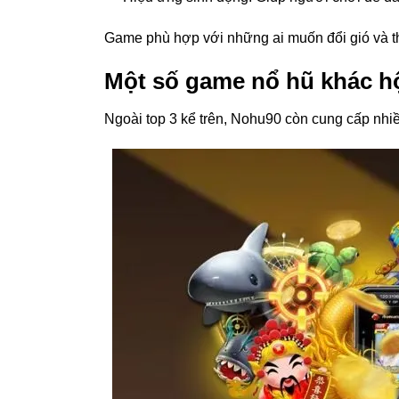
Game phù hợp với những ai muốn đổi gió và th
Một số game nổ hũ khác hộ
Ngoài top 3 kể trên, Nohu90 còn cung cấp nh