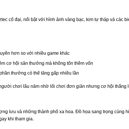
c cổ đại, nổi bật với hình ảnh vàng bạc, kim tự tháp và các b
 xuyên hơn so với nhiều game khác
hêm cơ hội săn thưởng mà không tốn thêm vốn
 phần thưởng có thể tăng gấp nhiều lần
gười chơi lâu năm nhờ lối chơi đơn giản nhưng cơ hội thắng 
ng lưu và những thành phố xa hoa. Đồ họa sang trọng cùng h
gay khi tham gia.