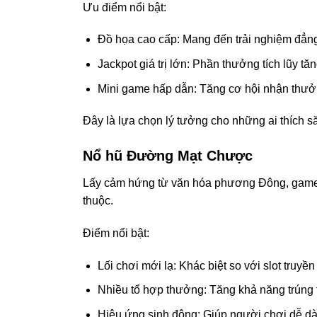
Ưu điểm nổi bật:
Đồ họa cao cấp: Mang đến trải nghiệm đẳn
Jackpot giá trị lớn: Phần thưởng tích lũy t
Mini game hấp dẫn: Tăng cơ hội nhận thưở
Đây là lựa chọn lý tưởng cho những ai thích s
Nổ hũ Đường Mạt Chược
Lấy cảm hứng từ văn hóa phương Đông, game 
thuộc.
Điểm nổi bật:
Lối chơi mới lạ: Khác biệt so với slot truyền
Nhiều tổ hợp thưởng: Tăng khả năng trúng
Hiệu ứng sinh động: Giúp người chơi dễ dà