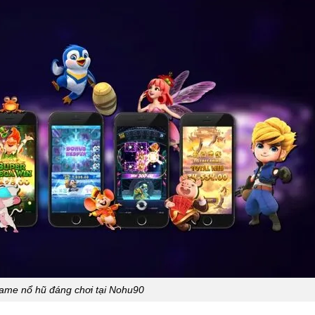
ame nổ hũ đáng chơi tại Nohu90