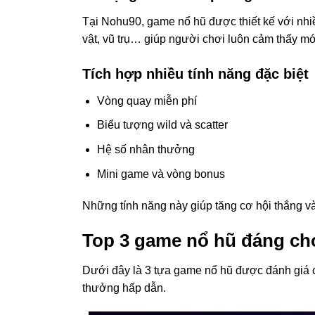
Tại Nohu90, game nổ hũ được thiết kế với nhi
vật, vũ trụ… giúp người chơi luôn cảm thấy m
Tích hợp nhiều tính năng đặc biệt
Vòng quay miễn phí
Biểu tượng wild và scatter
Hệ số nhân thưởng
Mini game và vòng bonus
Những tính năng này giúp tăng cơ hội thắng và
Top 3 game nổ hũ đáng chơ
Dưới đây là 3 tựa game nổ hũ được đánh giá c
thưởng hấp dẫn.