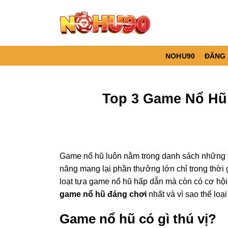
Bỏ
qua
nội
dung
NOHU90
ĐĂNG
Top 3 Game Nổ Hũ
Game nổ hũ luôn nằm trong danh sách những t
năng mang lại phần thưởng lớn chỉ trong thời
loạt tựa game nổ hũ hấp dẫn mà còn có cơ hội 
game nổ hũ đáng chơi
nhất và vì sao thể loạ
Game nổ hũ có gì thú vị?