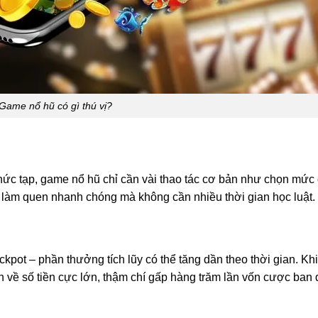
Game nổ hũ có gì thú vị?
hức tạp, game nổ hũ chỉ cần vài thao tác cơ bản như chọn mức
 làm quen nhanh chóng mà không cần nhiều thời gian học luật.
pot – phần thưởng tích lũy có thể tăng dần theo thời gian. Khi
ận về số tiền cực lớn, thậm chí gấp hàng trăm lần vốn cược ban 