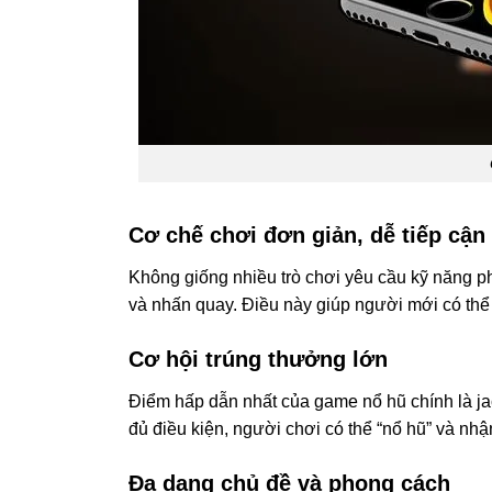
Cơ chế chơi đơn giản, dễ tiếp cận
Không giống nhiều trò chơi yêu cầu kỹ năng p
và nhấn quay. Điều này giúp người mới có thể
Cơ hội trúng thưởng lớn
Điểm hấp dẫn nhất của game nổ hũ chính là jack
đủ điều kiện, người chơi có thể “nổ hũ” và nh
Đa dạng chủ đề và phong cách