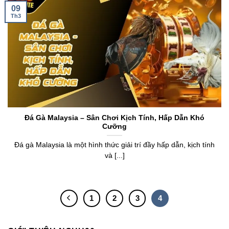
09
Th3
Đá Gà Malaysia – Sân Chơi Kịch Tính, Hấp Dẫn Khó
Cưỡng
Đá gà Malaysia là một hình thức giải trí đầy hấp dẫn, kịch tính
và [...]
1
2
3
4