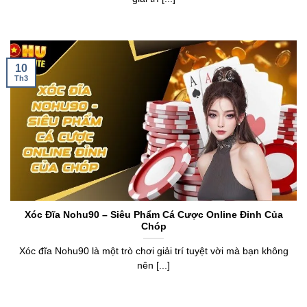
10
Th3
Xóc Đĩa Nohu90 – Siêu Phẩm Cá Cược Online Đỉnh Của
Chóp
Xóc đĩa Nohu90 là một trò chơi giải trí tuyệt vời mà bạn không
nên [...]