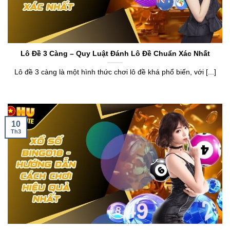
Lô Đề 3 Càng – Quy Luật Đánh Lô Đề Chuẩn Xác Nhất
Lô đề 3 càng là một hình thức chơi lô đề khá phổ biến, với [...]
10
Th3