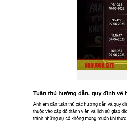
Tuân thủ hướng dẫn, quy định về
Anh em cần tuân thủ các hướng dẫn và quy định
thuộc vào cấp độ thành viên và lịch sử giao dị
tránh những sự cố không mong muốn khi thực h