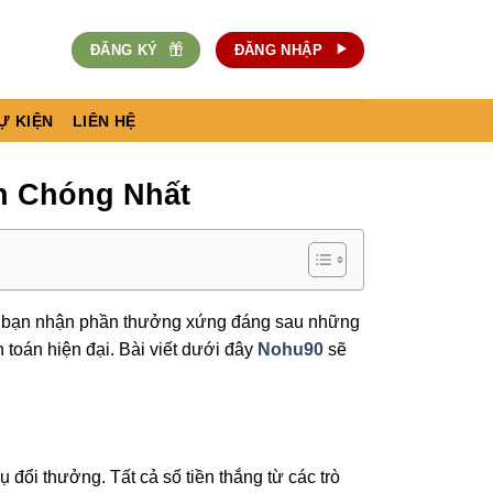
ĐĂNG KÝ
ĐĂNG NHẬP
Ự KIỆN
LIÊN HỆ
h Chóng Nhất
ép bạn nhận phần thưởng xứng đáng sau những
h toán hiện đại. Bài viết dưới đây
Nohu90
sẽ
đổi thưởng. Tất cả số tiền thắng từ các trò