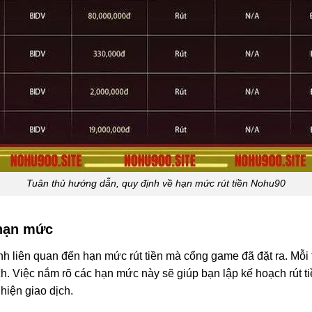
Tuân thủ hướng dẫn, quy định về hạn mức rút tiền Nohu90
 hạn mức
 liên quan đến hạn mức rút tiền mà cổng game đã đặt ra. Mỗi 
ch. Việc nắm rõ các hạn mức này sẽ giúp bạn lập kế hoạch rút t
iện giao dịch.