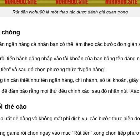
Rút tiền Nohu90 là một thao tác được đánh giá quan trọng
h chóng
khoản ngân hàng cá nhân bạn có thể làm theo các bước đơn giản 
 rồi tiến hành đăng nhập vào tài khoản của bạn bằng tên đăng 
 tiền” và sau đó chọn phương thức “Ngân hàng”.
tin cần thiết như tên ngân hàng, chi nhánh, số tài khoản, giấy 
ập để đảm bảo rằng mọi thứ đều chính xác, sau đó nhấn nút “Xác
i thẻ cào
ại rất dễ dàng và không mất phí dịch vụ, các bước thực hiện đ
ang game rồi chọn ngay vào mục “Rút tiền” xong chọn tiếp phươn