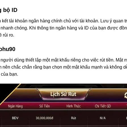
g bộ ID
ên kết tài khoản ngân hàng chính chủ với tài khoản. Lưu ý quan
nhanh chóng. Khi thông tin ngân hàng và ID của bạn được đồng 
rủi ro.
Nohu90
người dùng thiết lập một mật khẩu riêng cho việc rút tiền. Mật 
em nên chắc chắn rằng bạn chọn một mật khẩu mạnh và không d
 của bạn.