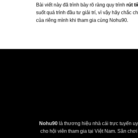
Bài viết này đã trình bày rõ ràng quy trình
rút 
suốt quá trình đầu tư giải trí, vì vậy hãy chắ
của riêng mình khi tham gia cùng Nohu90.
Nohu90
là thương hiệu nhà cái trực tuyến 
cho hội viên tham gia tại Việt Nam. Sân chơ