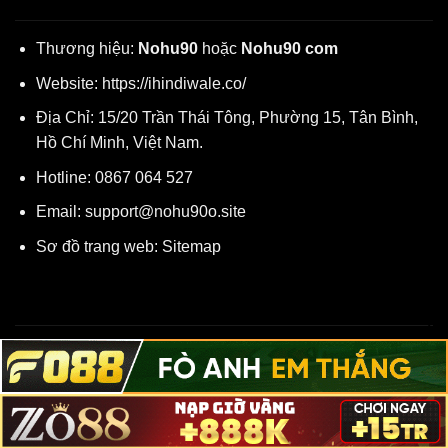
Thương hiệu:
Nohu90
hoặc
Nohu90 com
Website:
https://ihindiwale.co/
Địa Chỉ:
15/20 Trần Thái Tông, Phường 15, Tân Bình,
Hồ Chí Minh, Việt Nam.
Hotline:
0867 064 527
Email:
support@nohu90o.site
Sơ đồ trang web:
Sitemap
Từ khoá liên quan:
nohu90, nohu90 com, nohu90 club,
nhà cái nohu90, trang chủ nohu90, link vào nohu90, no hu
90, nổ hũ 90.