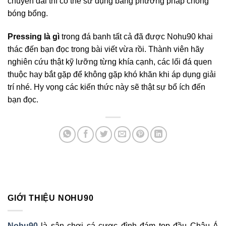
chuyền dài thì có thể sử dụng bằng phương pháp chống
bóng bổng.
Pressing là gì
trong đá banh
tất cả đã được Nohu90 khai
thác đến bạn đọc trong bài viết vừa rồi. Thành viên hãy
nghiên cứu thật kỹ lưỡng từng khía cạnh, các lối đá quen
thuộc hay bắt gặp để không gặp khó khăn khi áp dụng giải
trí nhé. Hy vọng các kiến thức này sẽ thật sự bổ ích đến
bạn đọc.
GIỚI THIỆU NOHU90
Nohu90
là sân chơi cá cược đình đám top đầu Châu Á