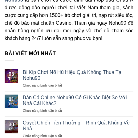
được đông đảo người chơi tại Việt Nam tham gia, sảnh
cược cung cấp hơn 1500+ trò chơi giải trí, nạp rút siêu tốc,
chế độ bảo mật chuẩn Casino. Tham gia ngay Nohu90 để
nhận hàng nghìn ưu đãi mỗi ngày và chế độ chăm sóc
khách hàng 24/7 luôn sẵn sàng phục vụ bạn!
BÀI VIẾT MỚI NHẤT
Bí Kíp Chơi Nổ Hũ Hiệu Quả Không Thua Tại
05
Nohu90
Th4
Chức năng bình luận bị tắt
ở
Bí
Kíp
Bắn Cá Online Nohu90 Có Gì Khác Biệt So Với
01
Chơi
Nhà Cái Khác?
Th4
Nổ
Chức năng bình luận bị tắt
ở
Hũ
Bắn
Hiệu
Cá
Quyết Chiến Tiền Thưởng – Rinh Quà Khùng Về
Quả
30
Online
Không
Nhà
Th3
Nohu90
Thua
Chức năng bình luận bị tắt
ở
Có
Tại