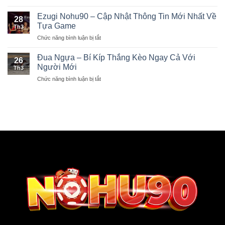
Quyết
Gì
Nohu90
Chiến
Ezugi Nohu90 – Cập Nhật Thông Tin Mới Nhất Về
Khác
28
Tiền
Biệt
Tựa Game
Th3
Thưởng
So
Chức năng bình luận bị tắt
ở
–
Với
Ezugi
Rinh
Nhà
Nohu90
Đua Ngựa – Bí Kíp Thắng Kèo Ngay Cả Với
Quà
Cái
26
–
Khùng
Người Mới
Khác?
Th3
Cập
Về
Chức năng bình luận bị tắt
ở
Nhật
Nhà
Đua
Thông
Ngựa
Tin
–
Mới
Bí
Nhất
Kíp
Về
Thắng
Tựa
Kèo
Game
Ngay
Cả
Với
Người
Mới