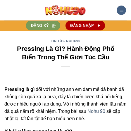
Bỏ
qua
nội
dung
ĐĂNG KÝ
ĐĂNG NHẬP
TIN TỨC NOHU90
Pressing Là Gì? Hành Động Phổ
Biến Trong Thế Giới Túc Cầu
Pressing là gì
đối với những anh em đam mê đá banh đã
không còn quá xa lạ nữa, đây là chiến lược khá nổi tiếng,
được nhiều người áp dụng. Với những thành viên lâu năm
đã quá nắm rõ khái niệm. Trong bài sau
Nohu 90
sẽ cập
nhật lại tất tần tật để bạn hiểu hơn nhé.