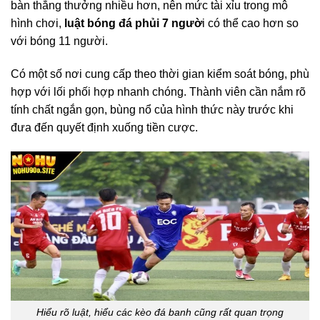
bàn thắng thưởng nhiều hơn, nên mức tài xỉu trong mô
hình chơi,
luật bóng đá phủi 7 ngườ
i có thể cao hơn so
với bóng 11 người.
Có một số nơi cung cấp theo thời gian kiểm soát bóng, phù
hợp với lối phối hợp nhanh chóng. Thành viên cần nắm rõ
tính chất ngắn gọn, bùng nổ của hình thức này trước khi
đưa đến quyết định xuống tiền cược.
Hiểu rõ luật, hiểu các kèo đá banh cũng rất quan trọng