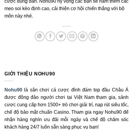
cược đúng đắn. Nohu90 hy vọng các bạn sẽ nắm thêm các
mẹo soi kèo định cao, cải thiện cơ hội chiến thắng với bộ
môn này nhé.
GIỚI THIỆU NOHU90
Nohu90
là sân chơi cá cược đình đám top đầu Châu Á
được đông đảo người chơi tại Việt Nam tham gia, sảnh
cược cung cấp hơn 1500+ trò chơi giải trí, nạp rút siêu tốc,
chế độ bảo mật chuẩn Casino. Tham gia ngay Nohu90 để
nhận hàng nghìn ưu đãi mỗi ngày và chế độ chăm sóc
khách hàng 24/7 luôn sẵn sàng phục vụ bạn!