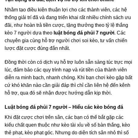
Nhằm tạo điều kiện thuận lợi cho các thành viên, các hệ
thống giải trí đã và đang triển khai rất nhiều chính sách ưu
đãi, như hoàn trả tiền cược, tặng thưởng theo tỷ lệ thắng
kèo 7 người dựa theo
luật bóng đá phủi 7 người
. Các
chuyên gia cùng hỗ trợ người chơi soi kèo, tư vấn chiến
lược đặt cược đúng đắn nhất.
Đồng thời còn có dịch vụ hỗ trợ luôn sẵn sàng túc trực mọi
lúc, đảm bảo các quy trình nạp và rút tiền của thành viên
diễn ra minh bạch, nhanh chóng. Khi bạn chơi kèo gặp bất
cứ khó khăn nào cần giải đáp thì chỉ cần liên hệ đến kênh
hỗ trợ, qua đó sẽ nhận được hướng dẫn kịp thời.
Luật bóng đá phủi 7 người – Hiểu các kèo bóng đá
Khi đặt cược chơi trên sân, các bạn có thể bắt gặp các
kiểu chất quen thuộc như kèo tài xỉu về số bàn thắng, kèo
thẻ phạt, kèo phạt góc. Nhưng do diện tích sân nhỏ thì số