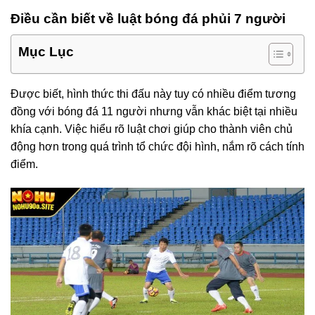
Điều cần biết về luật bóng đá phủi 7 người
Mục Lục
Được biết, hình thức thi đấu này tuy có nhiều điểm tương
đồng với bóng đá 11 người nhưng vẫn khác biệt tại nhiều
khía cạnh. Việc hiểu rõ luật chơi giúp cho thành viên chủ
động hơn trong quá trình tổ chức đội hình, nắm rõ cách tính
điểm.