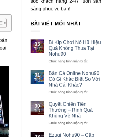
sóc khách hàng 24/7 luôn sẵn
sàng phục vụ bạn!
BÀI VIẾT MỚI NHẤT
đoán
Bí Kíp Chơi Nổ Hũ Hiệu
05
oại
Quả Không Thua Tại
Th4
Nohu90
Chức năng bình luận bị tắt
ở
Bí
Kíp
Bắn Cá Online Nohu90
01
Chơi
Có Gì Khác Biệt So Với
Th4
Nổ
Nhà Cái Khác?
Hũ
Chức năng bình luận bị tắt
ở
Hiệu
Bắn
Quả
Cá
Không
Quyết Chiến Tiền
30
Online
Thua
Thưởng – Rinh Quà
Th3
Nohu90
Tại
Khùng Về Nhà
Có
Nohu90
Chức năng bình luận bị tắt
ở
Gì
Quyết
Khác
Chiến
Biệt
Ezugi Nohu90 – Cập
28