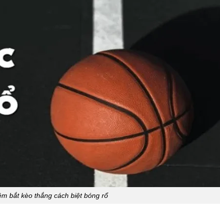
ệm bắt kèo thắng cách biệt bóng rổ