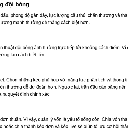
ng đội bóng
i đấu, phong độ gần đây, lực lượng cầu thủ, chấn thương và th
ực lượng mạnh thường dễ thắng cách biệt hơn.
iến thuật đội bóng ảnh hưởng trực tiếp tới khoảng cách điểm. Ví 
ường tạo cách biệt lớn.
iệt. Chọn những kèo phù hợp với năng lực phân tích và thông t
 lớn thường dễ dự đoán hơn. Ngược lại, trận đấu cân bằng nên
 ra quyết định chính xác.
 đơn thuần. Vì vậy, quản lý vốn là yếu tố sống còn. Chia vốn th
hoặc chia thành kèo đơn và kèo live sẽ giúp tối ưu cơ hội thắ