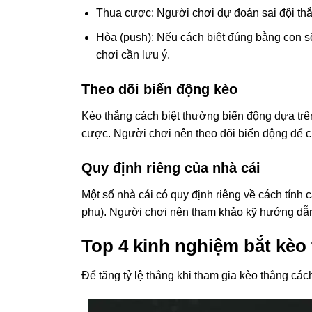
Thua cược: Người chơi dự đoán sai đội thắ
Hòa (push): Nếu cách biệt đúng bằng con s
chơi cần lưu ý.
Theo dõi biến động kèo
Kèo thắng cách biệt thường biến động dựa trê
cược. Người chơi nên theo dõi biến động để c
Quy định riêng của nhà cái
Một số nhà cái có quy định riêng về cách tính c
phụ). Người chơi nên tham khảo kỹ hướng dẫn
Top 4 kinh nghiệm bắt kèo 
Để tăng tỷ lệ thắng khi tham gia kèo thắng cá