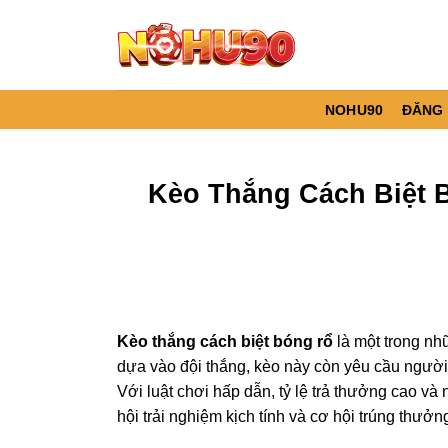
Bỏ
qua
nội
dung
NOHU90
ĐĂNG
Kèo Thắng Cách Biệt 
Kèo thắng cách biệt bóng rổ
là một trong nh
dựa vào đội thắng, kèo này còn yêu cầu người
Với luật chơi hấp dẫn, tỷ lệ trả thưởng cao và
hội trải nghiệm kịch tính và cơ hội trúng thưởn