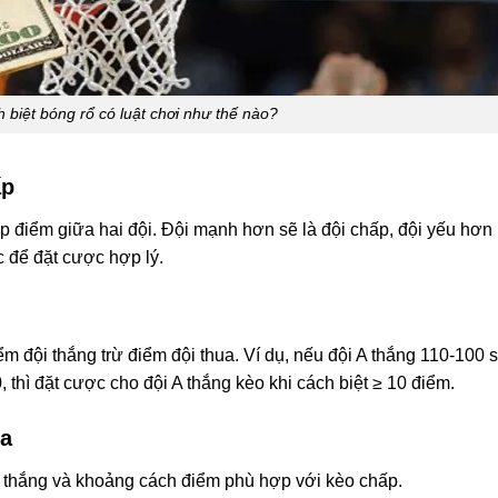
 biệt bóng rổ có luật chơi như thế nào?
ấp
ấp điểm giữa hai đội. Đội mạnh hơn sẽ là đội chấp, đội yếu hơn 
 để đặt cược hợp lý.
 đội thắng trừ điểm đội thua. Ví dụ, nếu đội A thắng 110-100 s
, thì đặt cược cho đội A thắng kèo khi cách biệt ≥ 10 điểm.
òa
thắng và khoảng cách điểm phù hợp với kèo chấp.