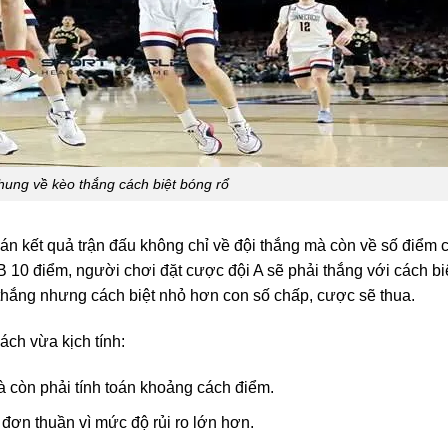
hung về kèo thắng cách biệt bóng rổ
án kết quả trận đấu không chỉ về đội thắng mà còn về số điểm 
i B 10 điểm, người chơi đặt cược đội A sẽ phải thắng với cách bi
thắng nhưng cách biệt nhỏ hơn con số chấp, cược sẽ thua.
ch vừa kịch tính:
 còn phải tính toán khoảng cách điểm.
đơn thuần vì mức độ rủi ro lớn hơn.