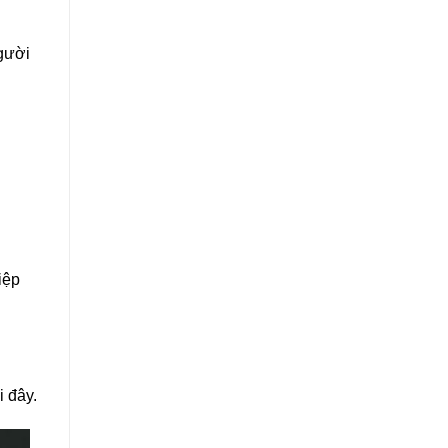
gười
iệp
i đây.