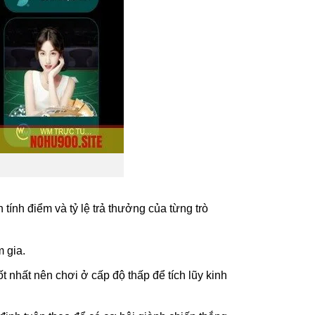
tính điểm và tỷ lệ trả thưởng của từng trò
 gia.
 nhất nên chơi ở cấp độ thấp để tích lũy kinh