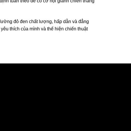
định tuân theo để có cơ hội giành chiến thắng
n đường đỏ đen chất lượng, hấp dẫn và đẳng
yêu thích của mình và thể hiện chiến thuật