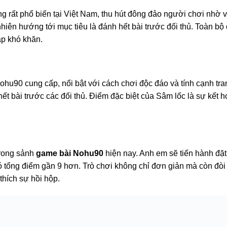
g rất phổ biến tại Việt Nam, thu hút đông đảo người chơi nhờ và
iên hướng tới mục tiêu là đánh hết bài trước đối thủ. Toàn bộ 
p khó khăn.
ohu90 cung cấp, nổi bật với cách chơi độc đáo và tính cạnh tr
ết bài trước các đối thủ. Điểm đặc biệt của Sâm lốc là sự kết h
trong sảnh
game bài Nohu90
hiện nay. Anh em sẽ tiến hành đặ
tổng điểm gần 9 hơn. Trò chơi không chỉ đơn giản mà còn đòi h
thích sự hồi hộp.