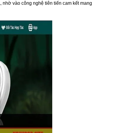
, nhờ vào công nghệ tiên tiến cam kết mang