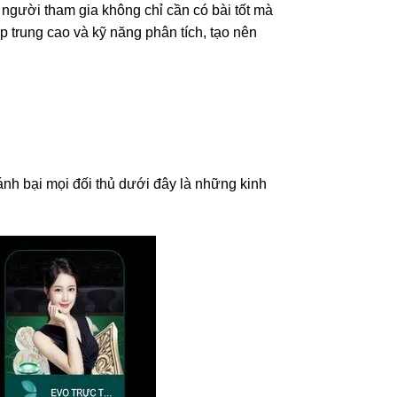
người tham gia không chỉ cần có bài tốt mà
p trung cao và kỹ năng phân tích, tạo nên
ánh bại mọi đối thủ dưới đây là những kinh