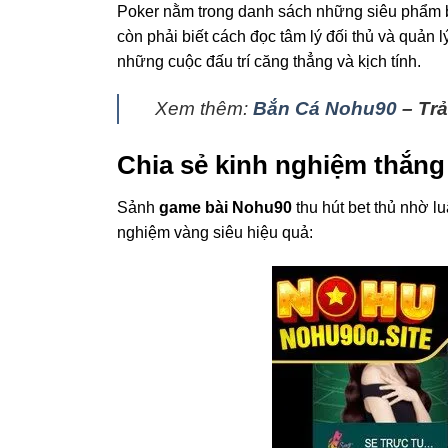
Poker nằm trong danh sách những siêu phẩm bài
còn phải biết cách đọc tâm lý đối thủ và quản 
những cuộc đấu trí căng thẳng và kịch tính.
Xem thêm:
Bắn Cá Nohu90
– Trả
Chia sẻ kinh nghiệm thắn
Sảnh
game bài Nohu90
thu hút bet thủ nhờ 
nghiệm vàng siêu hiệu quả: