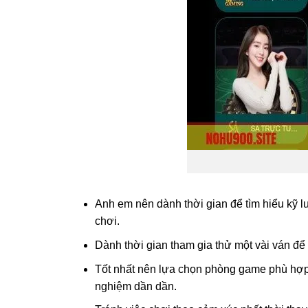
Anh em nên dành thời gian để tìm hiểu kỹ lư
chơi.
Dành thời gian tham gia thử một vài ván để
Tốt nhất nên lựa chọn phòng game phù hợp v
nghiệm dần dần.