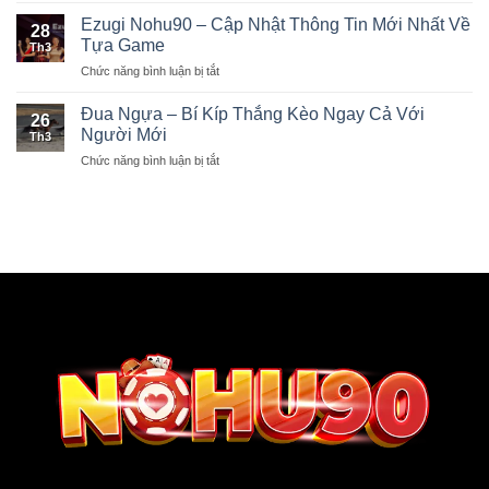
Quyết
Gì
Nohu90
Chiến
Ezugi Nohu90 – Cập Nhật Thông Tin Mới Nhất Về
Khác
28
Tiền
Biệt
Tựa Game
Th3
Thưởng
So
Chức năng bình luận bị tắt
ở
–
Với
Ezugi
Rinh
Nhà
Nohu90
Đua Ngựa – Bí Kíp Thắng Kèo Ngay Cả Với
Quà
Cái
26
–
Khùng
Người Mới
Khác?
Th3
Cập
Về
Chức năng bình luận bị tắt
ở
Nhật
Nhà
Đua
Thông
Ngựa
Tin
–
Mới
Bí
Nhất
Kíp
Về
Thắng
Tựa
Kèo
Game
Ngay
Cả
Với
Người
Mới