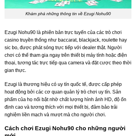
Khám phá những thông tin về Ezugi Nohu90
Ezugi Nohu90 là phiên bản trực tuyến của các trò chơi
casino truyền thống như baccarat, blackjack, roulette hay
sic bo, được phát sóng trực tiếp với dealer thật. Người
chơi có thể tham gia ngay trên thiết bị máy tính hoặc điện
thoại, tương tác trực tiếp qua camera và đặt cược theo thời
gian thực.
Ezugi là thương hiệu có uy tín quốc tế, được cấp phép
hoạt động bởi các cơ quan quản lý trò chơi uy tín. Sản
phẩm của họ nổi bật nhờ chất lượng hình ảnh HD, độ ổn
định cao và tương thích với mọi thiết bị, đảm bảo trải
nghiệm liền mạch và mượt mà cho người chơi.
Cách chơi Ezugi Nohu90 cho những người
mới