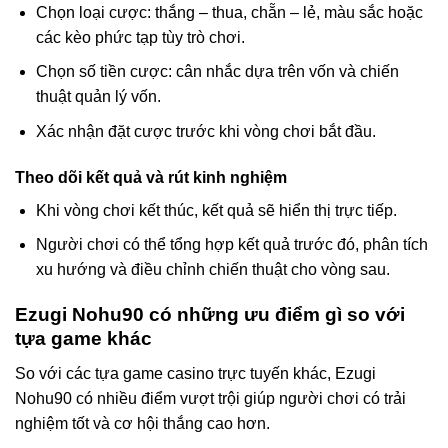
Chọn loại cược: thắng – thua, chẵn – lẻ, màu sắc hoặc
các kèo phức tạp tùy trò chơi.
Chọn số tiền cược: cân nhắc dựa trên vốn và chiến
thuật quản lý vốn.
Xác nhận đặt cược trước khi vòng chơi bắt đầu.
Theo dõi kết quả và rút kinh nghiệm
Khi vòng chơi kết thúc, kết quả sẽ hiển thị trực tiếp.
Người chơi có thể tổng hợp kết quả trước đó, phân tích
xu hướng và điều chỉnh chiến thuật cho vòng sau.
Ezugi Nohu90 có những ưu điểm gì so với
tựa game khác
So với các tựa game casino trực tuyến khác, Ezugi
Nohu90 có nhiều điểm vượt trội giúp người chơi có trải
nghiệm tốt và cơ hội thắng cao hơn.