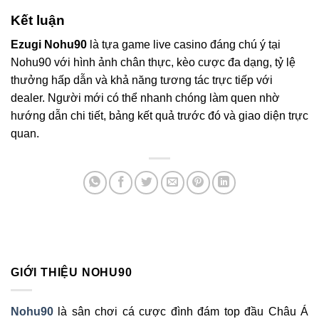
Kết luận
Ezugi Nohu90
là tựa game live casino đáng chú ý tại
Nohu90 với hình ảnh chân thực, kèo cược đa dạng, tỷ lệ
thưởng hấp dẫn và khả năng tương tác trực tiếp với
dealer. Người mới có thể nhanh chóng làm quen nhờ
hướng dẫn chi tiết, bảng kết quả trước đó và giao diện trực
quan.
GIỚI THIỆU NOHU90
Nohu90
là sân chơi cá cược đình đám top đầu Châu Á