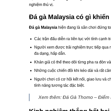
nghiệm thú vị.
Đá gà Malaysia có gì khiế
Đá gà Malaysia
hiện đang là sân chơi đứng top
Các trận đấu diễn ra liên tục với tính cạnh 
Người xem được trải nghiệm trực tiếp qua m
đa dạng, hấp dẫn.
Khán giả có thể theo dõi từng pha ra đòn v
Những cuộc chiến đôi khi kéo dài và rất căn
Người chơi có cơ hội kết nối, giao lưu và
tính năng tương tác đặc biệt.
Xem thêm:
Đá Gà Thomo
– Điểm 