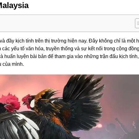
Malaysia
 và đầy kịch tính trên thị trường hiện nay. Đây không chỉ là một 
ác yếu tố văn hóa, truyền thống và sự kết nối trong cộng đồng
 huấn luyện bài bản để tham gia vào những trận đấu kịch tính,
u của mình.