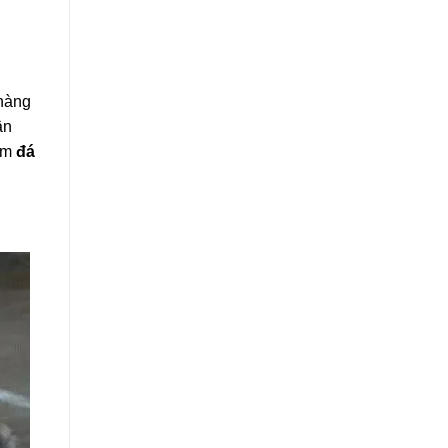
 hàng
ân
iệm
đá