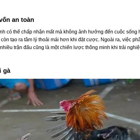
vốn an toàn
mình có thể chấp nhận mất mà không ảnh hưởng đến cuộc sống
còn tạo ra tâm lý thoải mái hơn khi đặt cược. Ngoài ra, việc ph
nhiều trận đấu cũng là một chiến lược thông minh khi trải ngh
i gà