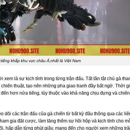
 tiếng khắp khu vực châu Á,nhất là Việt Nam
 xem là sự kịch tính trong từng trận đấu. Tất tần tật chú gà tha
 chiến thuật, tạo nên những pha giao tranh đầy bất ngờ. Thời g
ho đến hơn nửa tiếng, tùy thuộc vào khả năng chịu đựng và chiế
o dõi các trận đấu của gà chiến từ bất kỳ đâu thông qua các liê
tham gia đặt cược, làm tăng thêm sự hồi hộp và kịch tính cho m
nổi, hấp dẫn từng phút giây, mang đến cho người xem những trả