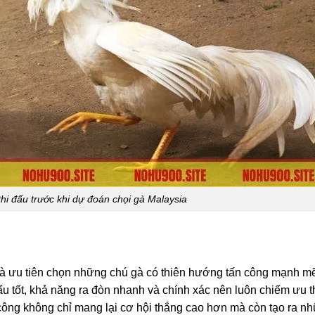
thi đấu trước khi dự đoán chọi gà Malaysia
là ưu tiên chọn những chú gà có thiên hướng tấn công mạnh m
 tốt, khả năng ra đòn nhanh và chính xác nên luôn chiếm ưu t
n công không chỉ mang lại cơ hội thắng cao hơn mà còn tạo ra n