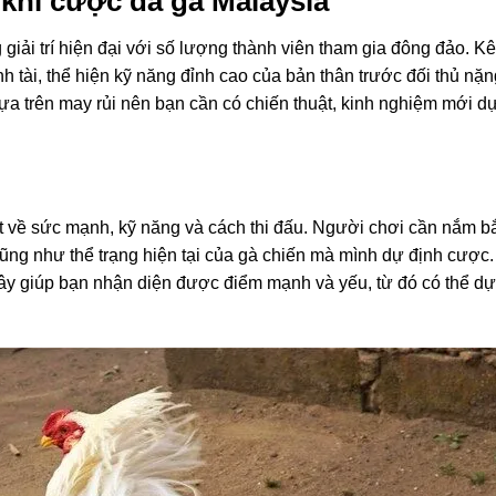
 khi cược đá gà Malaysia
g giải trí hiện đại với số lượng thành viên tham gia đông đảo. Kê
tài, thể hiện kỹ năng đỉnh cao của bản thân trước đối thủ nặn
a trên may rủi nên bạn cần có chiến thuật, kinh nghiệm mới d
t về sức mạnh, kỹ năng và cách thi đấu. Người chơi cần nắm b
cũng như thể trạng hiện tại của gà chiến mà mình dự định cược.
đây giúp bạn nhận diện được điểm mạnh và yếu, từ đó có thể dự