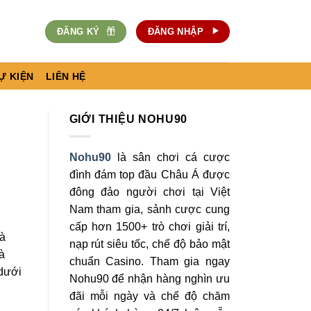
ĐĂNG KÝ
ĐĂNG NHẬP
Ự KIỆN
LIÊN HỆ
GIỚI THIỆU NOHU90
Nohu90
là sân chơi cá cược
đình đám top đầu Châu Á được
đông đảo người chơi tại Việt
Nam tham gia, sảnh cược cung
cấp hơn 1500+ trò chơi giải trí,
là
nạp rút siêu tốc, chế độ bảo mật
à
chuẩn Casino. Tham gia ngay
dưới
Nohu90 để nhận hàng nghìn ưu
đãi mỗi ngày và chế độ chăm