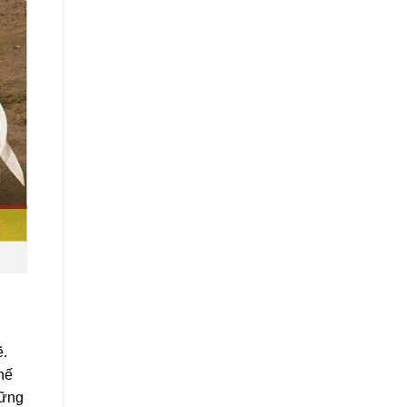
ẽ.
hế
hững