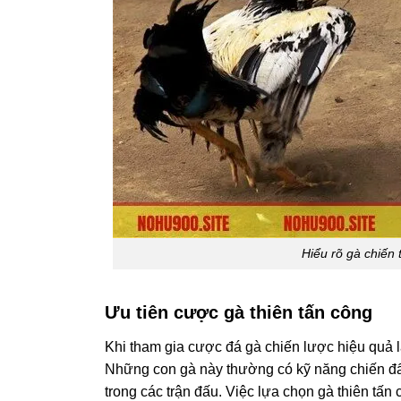
Hiểu rõ gà chiến 
Ưu tiên cược gà thiên tấn công
Khi tham gia cược đá gà chiến lược hiệu quả 
Những con gà này thường có kỹ năng chiến đấu
trong các trận đấu. Việc lựa chọn gà thiên tấ