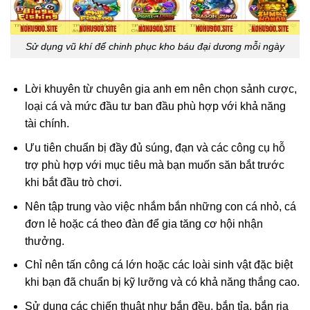
Sử dụng vũ khí để chinh phục kho báu đại dương mỗi ngày
Lời khuyên từ chuyên gia anh em nên chọn sảnh cược,
loại cá và mức đầu tư ban đầu phù hợp với khả năng
tài chính.
Ưu tiên chuẩn bị đầy đủ súng, đạn và các công cụ hỗ
trợ phù hợp với mục tiêu mà bạn muốn săn bắt trước
khi bắt đầu trò chơi.
Nên tập trung vào việc nhắm bắn những con cá nhỏ, cá
đơn lẻ hoặc cá theo đàn để gia tăng cơ hội nhận
thưởng.
Chỉ nên tấn công cá lớn hoặc các loài sinh vật đặc biệt
khi bạn đã chuẩn bị kỹ lưỡng và có khả năng thắng cao.
Sử dụng các chiến thuật như bắn đều, bắn tỉa, bắn ria