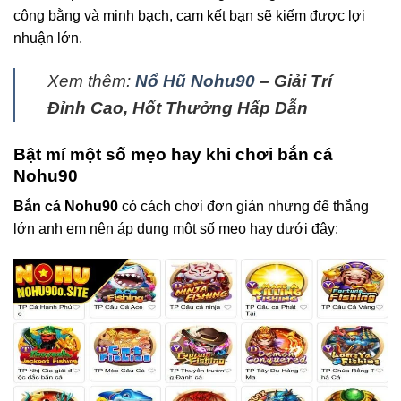
công bằng và minh bạch, cam kết bạn sẽ kiếm được lợi
nhuận lớn.
Xem thêm:
Nổ Hũ Nohu90
– Giải Trí
Đỉnh Cao, Hốt Thưởng Hấp Dẫn
Bật mí một số mẹo hay khi chơi bắn cá
Nohu90
Bắn cá Nohu90
có cách chơi đơn giản nhưng để thắng
lớn anh em nên áp dụng một số mẹo hay dưới đây: