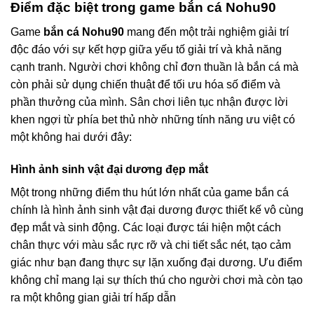
Điểm đặc biệt trong game bắn cá Nohu90
Game
bắn cá Nohu90
mang đến một trải nghiệm giải trí
độc đáo với sự kết hợp giữa yếu tố giải trí và khả năng
cạnh tranh. Người chơi không chỉ đơn thuần là bắn cá mà
còn phải sử dụng chiến thuật để tối ưu hóa số điểm và
phần thưởng của mình. Sân chơi liên tục nhận được lời
khen ngợi từ phía bet thủ nhờ những tính năng ưu việt có
một không hai dưới đây:
Hình ảnh sinh vật đại dương đẹp mắt
Một trong những điểm thu hút lớn nhất của game bắn cá
chính là hình ảnh sinh vật đại dương được thiết kế vô cùng
đẹp mắt và sinh động. Các loại được tái hiện một cách
chân thực với màu sắc rực rỡ và chi tiết sắc nét, tạo cảm
giác như bạn đang thực sự lặn xuống đại dương. Ưu điểm
không chỉ mang lại sự thích thú cho người chơi mà còn tạo
ra một không gian giải trí hấp dẫn